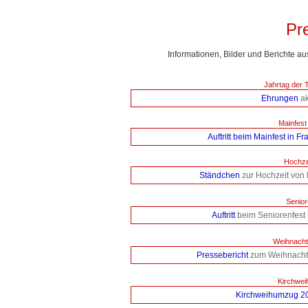
Pr
Informationen, Bilder und Berichte au
Jahrtag der 
Ehrungen
ak
Mainfest
Auftritt beim Mainfest in Fr
Hochze
Ständchen
zur Hochzeit von 
Senior
Auftritt
beim Seniorenfest 
Weihnacht
Pressebericht
zum Weihnachts
Kirchwei
Kirchweihumzug 2