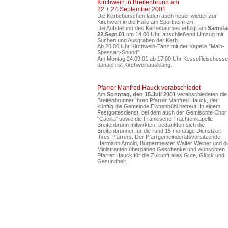
Kirchweih in Breitenbrunn am
22.+ 24.September 2001
Die Kerbeburschen laden auch heuer wieder zur
Kirchweih in die Halle am Sportheim ein.
Die Aufstellung des Kerbebaumes erfolgt am
Samsta
22.Sept.01
um 14.00 Uhr, anschließend Umzug mit
Suchen und Ausgraben der Kerb.
Ab 20.00 Uhr
Kirchweih-Tanz mit der Kapelle "Main-
Spessart-Sound".
Am Montag 24.09.01 ab 17.00 Uhr Kesselfleischesse
danach ist Kirchweihausklang.
Pfarrer Manfred Hauck verabschiedet
Am
Sonntag, den 15.Juli 2001
verabschiedeten die
Breitenbrunner Ihren Pfarrer Manfred Hauck, der
künftig die Gemeinde Eichenbühl betreut. In einem
Festgottesdienst, bei dem auch der Gemischte Chor
"Cäcilia" sowie die Fränkische Trachtenkapelle
Breitenbrunn mitwirkten, bedankten sich die
Breitenbrunner für die rund 15 monatige Dienstzeit
Ihres Pfarrers. Der Pfarrgemeinderatsvorsitzende
Hermann Arnold, Bürgermeister Walter Weiner und di
Ministranten übergaben Geschenke und wünschten
Pfarrer Hauck für die Zukunft alles Gute, Glück und
Gesundheit.