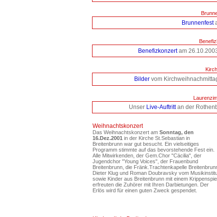
Brunne
Brunnenfest
a
Benefiz
Benefizkonzert
am 26.10.2003 
Kirc
Bilder
vom Kirchweihnachmittag
Laurenzim
Unser
Live-Auftritt
an der Rothen
Weihnachtskonzert
Das Weihnachtskonzert am
Sonntag, den
16.Dez.2001
in der Kirche St.Sebastian in
Breitenbrunn war gut besucht. Ein vielseitiges
Programm stimmte auf das bevorstehende Fest ein.
Alle Mitwirkenden, der Gem.Chor "Cäcilia", der
Jugendchor "Young Voices", der Frauenbund
Breitenbrunn, die Fränk.Trachtenkapelle Breitenbrun
Dieter Klug und Roman Doubravsky vom Musikinstitu
sowie Kinder aus Breitenbrunn mit einem Krippenspie
erfreuten die Zuhörer mit Ihren Darbietungen. Der
Erlös wird für einen guten Zweck gespendet.