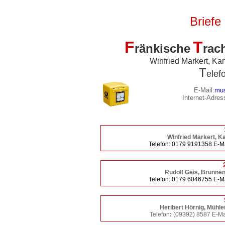
Briefe 
F
T
ränkische
rac
Winfried Markert, Kan
T
elef
E-Mail:
mus
Internet-Adres
Winfried Markert
, K
Telefon:
0179 9191358 E-Ma
Rudolf Geis, Brunnen
Telefon:
0179 6046755 E-Ma
Heribert Hörnig
, Mühle
Telefon
:
(09392) 8587 E-Ma