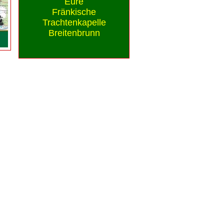
Eure
Fränkische
Trachtenkapelle
Breitenbrunn