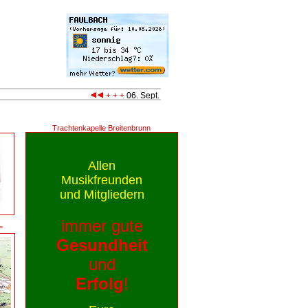
+ + +
06. Sept. 2026
- Quätschichfest in Kreuzwerthe
Trachtenkapelle Breitenbrunn
Allen
Musikfreunden
und Mitgliedern
immer gute
"
Gesundheit
und
Erfolg
!