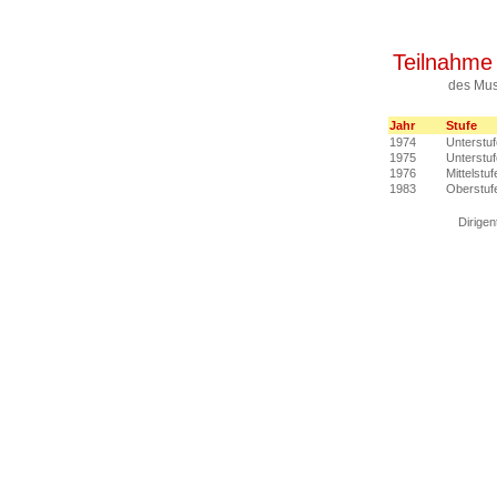
Teilnahme
des Mus
Jahr
Stufe
1974
Unterstuf
1975
Unterstuf
1976
Mittelstuf
1983
Oberstuf
Dirige