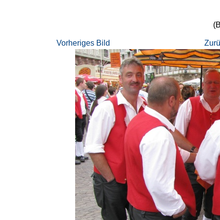
(B
Vorheriges Bild
Zurü