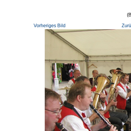
(B
Vorheriges Bild
Zurü